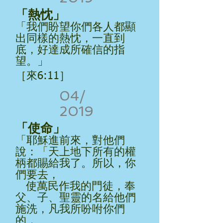
「熱忱」
「我們盼望你們各人都顯
出同樣的熱忱，一直到
底，好達成所確信的指
望。」
［來6:11］
04/
2019
「使命」
「耶穌進前來，對他們
說：「天上地下所有的權
柄都賜給我了。所以，你
們要去，
使萬民作我的門徒，奉
父、子、聖靈的名給他們
施洗，凡我所吩咐你們
的，