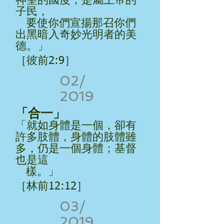
神聖的國度，是屬上帝的
子民，
要使你們宣揚那召你們
出黑暗入奇妙光明者的美
德。」
［彼前2:9］
02/
2019
「合一」
「就如身體是一個，卻有
許多肢體，身體的肢體雖
多，仍是一個身體；基督
也是這
樣。」
［林前12:12］
03/
2019