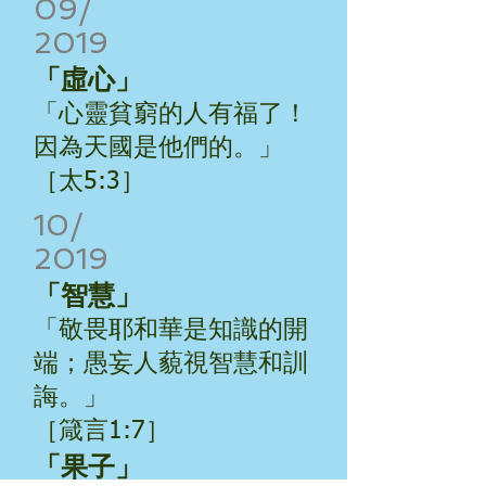
09/
2019
「虛心」
「心靈貧窮的人有福了！
因為天國是他們的。」
［太5:3］
10/
2019
「智慧」
「
敬畏耶和華是知識的開
端；愚妄人藐視智慧和訓
誨。
」
［箴言1:7］
「果子」