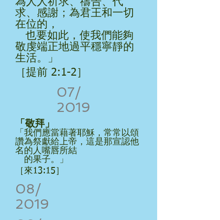
為人人祈求、禱告、代
求、感謝；為君王和一切
在位的，
也要如此，使我們能夠
敬虔端正地過平穩寧靜的
生活。」
［提前 2:1-2］
07/
2019
「敬拜」
「我們應當藉著耶穌，常常以頌
讚為祭獻給上帝，這是那宣認他
名的人嘴唇所結
的果子。」
［來13:15］
08/
2019