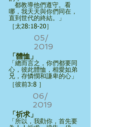
都教導他們遵守。看
哪，我天天與你們同在，
直到世代的終結。」
［太28:18-20］
05/
2019
「體恤」
「總而言之，你們都要同
心，彼此體恤，相愛如弟
兄，存憐憫和謙卑的心」
［彼前3:8 ］
06/
2019
「祈求」
「所以，我勸你，首先要